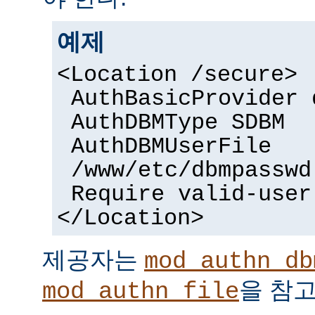
예제
<Location /secure>
AuthBasicProvider 
AuthDBMType SDBM
AuthDBMUserFile
/www/etc/dbmpasswd
Require valid-user
</Location>
제공자는
mod_authn_db
을 참고
mod_authn_file