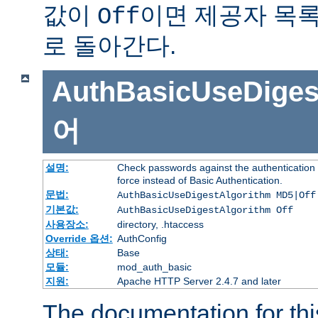
값이
이면 제공자 목
Off
로 돌아간다.
AuthBasicUseDiges
어
설명:
Check passwords against the authentication p
force instead of Basic Authentication.
문법:
AuthBasicUseDigestAlgorithm MD5|Off
기본값:
AuthBasicUseDigestAlgorithm Off
사용장소:
directory, .htaccess
Override 옵션:
AuthConfig
상태:
Base
모듈:
mod_auth_basic
지원:
Apache HTTP Server 2.4.7 and later
The documentation for thi